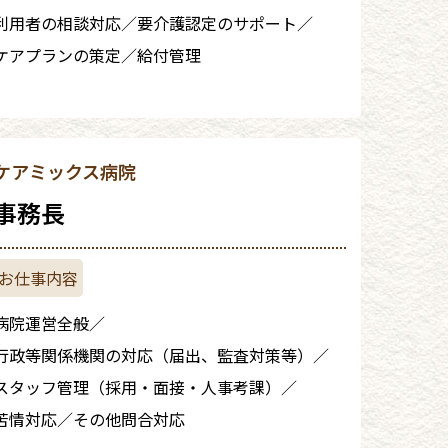
利用者の相談対応
要介護認定のサポート
ケアプランの策定
給付管理
ケアミックス病院
事務長
病院運営全般
行政等関係機関の対応（届出、監査対策等）
スタッフ管理（採用・面接・人事考課）
苦情対応
その他問合対応